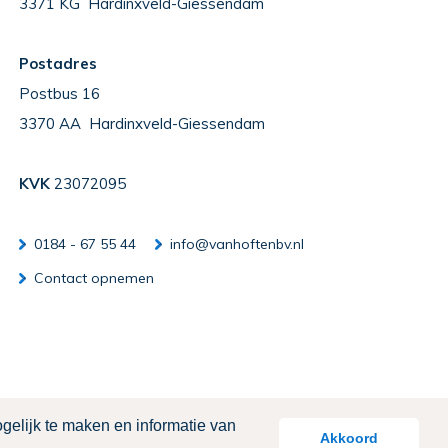
3371 KG Hardinxveld-Giessendam
Postadres
Postbus 16
3370 AA Hardinxveld-Giessendam
KVK
23072095
0184 - 67 55 44
info@vanhoftenbv.nl
Contact opnemen
gelijk te maken en informatie van
Akkoord