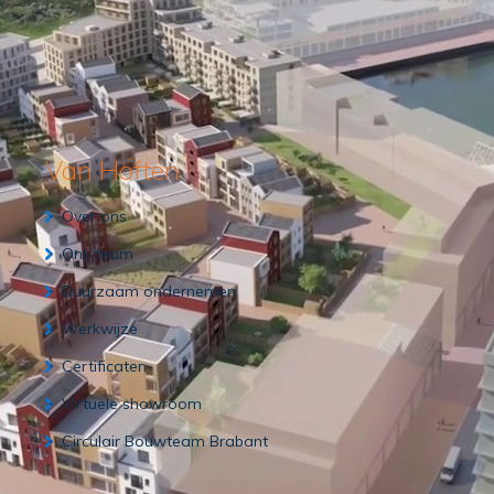
Van Hoften
Over ons
Ons team
Duurzaam ondernemen
Werkwijze
Certificaten
Virtuele showroom
Circulair Bouwteam Brabant