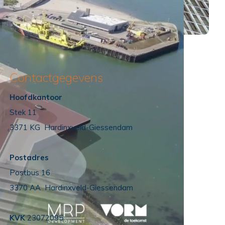
Contactgegevens
Hoofdkantoor
Stek 11
3371 KG Hardinxveld-Giessendam
Postadres
Postbus 16
3370 AA Hardinxveld-Giessendam
KVK
23072095