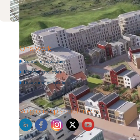
Ons werk
Sanitaire installaties
Klimaatinstallaties
Duurzame installaties
Volg ons op social media