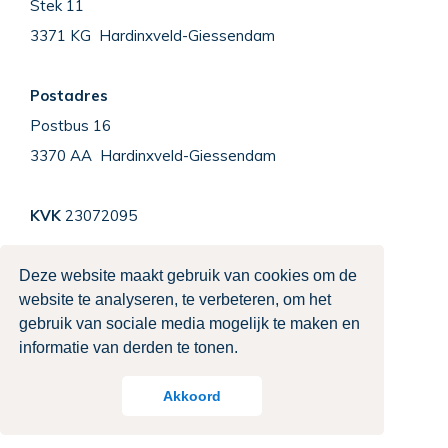
Stek 11
3371 KG Hardinxveld-Giessendam
Postadres
Postbus 16
3370 AA Hardinxveld-Giessendam
KVK
23072095
0184 - 67 55 44
info@vanhoftenbv.nl
Deze website maakt gebruik van cookies om de
website te analyseren, te verbeteren, om het
Contact opnemen
gebruik van sociale media mogelijk te maken en
informatie van derden te tonen.
Copyright ©
Van H
ofte
n
Installatietechniek
|
Privacyverklaring
Akkoord