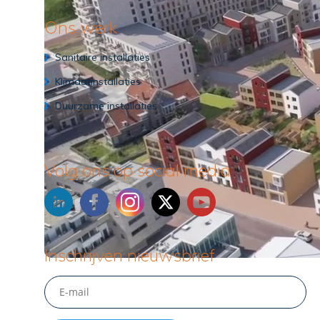
Ons werk
Sanitaire installaties
Klimaatinstallaties
Duurzame installaties
Volg ons op social media
Inschrijven nieuwsbrief