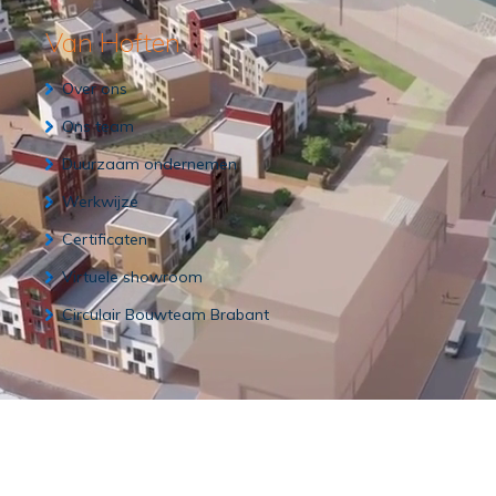
Van Hoften
Over ons
Ons team
Duurzaam ondernemen
Werkwijze
Certificaten
Virtuele showroom
Circulair Bouwteam Brabant